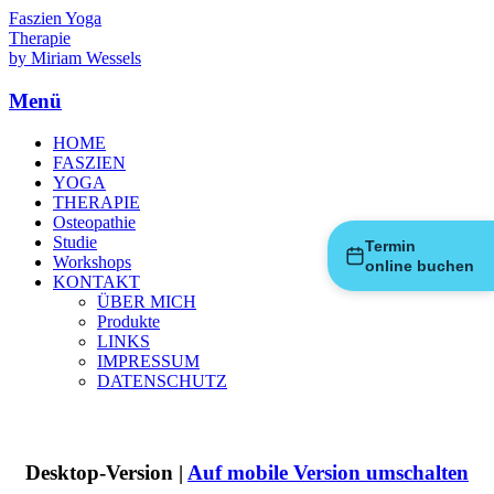
Faszien Yoga
Therapie
by Miriam Wessels
Menü
HOME
FASZIEN
YOGA
THERAPIE
Osteopathie
Studie
Termin
Workshops
online buchen
KONTAKT
ÜBER MICH
Produkte
LINKS
IMPRESSUM
DATENSCHUTZ
Desktop-Version |
Auf mobile Version umschalten